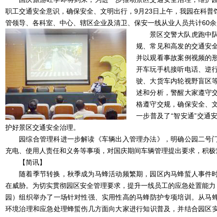
职工交通安全意识，确保安全、文明出行，9月23日上午，我园在科普
管领导、各科室、中心、辖区企业及清卫、保安一线从业人员共计60
景区交警大队虎跑中队
规、常见和高发的交通安
并以观看事故案例视频的
开车玩手机接听电话、逆
驶、大货车内轮视野盲区
述和分析，警醒大家遵守
格遵守交规，确保安全、
一步普及了“智安通”交通
护好景区交通安全治理。
园综合管理科进一步解读《车辆出入管理办法》，明确公园二号门
充电、使用人责任和义务等事项，对国庆期间车辆管理提出要求，积极
【简讯】
随着季节转换，秋季成为马蜂活动频繁期，园区内马蜂蜇人事件时
在威胁。为切实贯彻园区安全管理要求，提升一线员工的应急处置能力，
园）组织举办了一场针对性强、实用性高的马蜂防护专项培训。从马
环境治理和应急处理蜂蜇伤几方面向大家进行知识普及，并结合园区