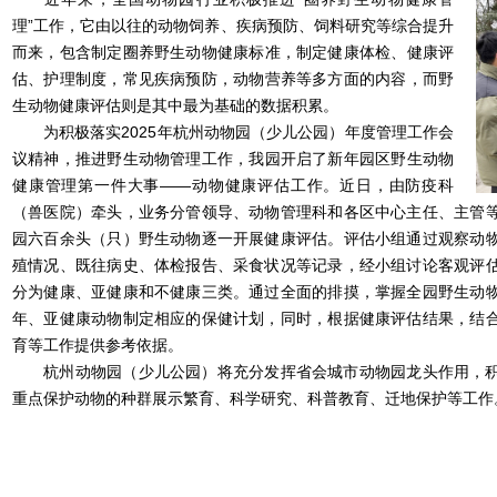
理”工作，它由以往的动物饲养、疾病预防、饲料研究等综合提升
而来，包含制定圈养野生动物健康标准，制定健康体检、健康评
估、护理制度，常见疾病预防，动物营养等多方面的内容，而野
生动物健康评估则是其中最为基础的数据积累。
为积极落实2025年杭州动物园（少儿公园）年度管理工作会
议精神，推进野生动物管理工作，我园开启了新年园区野生动物
健康管理第一件大事——动物健康评估工作。近日，由防疫科
（兽医院）牵头，业务分管领导、动物管理科和各区中心主任、主管
园六百余头（只）野生动物逐一开展健康评估。评估小组通过观察动
殖情况、既往病史、体检报告、采食状况等记录，经小组讨论客观评
分为健康、亚健康和不健康三类。通过全面的排摸，掌握全园野生动
年、亚健康动物制定相应的保健计划，同时，根据健康评估结果，结
育等工作提供参考依据。
杭州动物园（少儿公园）将充分发挥省会城市动物园龙头作用，积
重点保护动物的种群展示繁育、科学研究、科普教育、迁地保护等工作