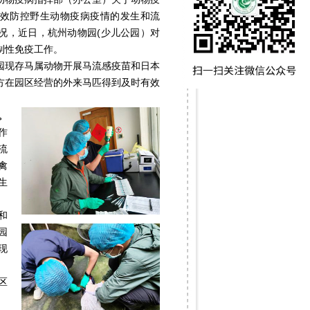
效防控野生动物疫病疫情的发生和流
况，近日，杭州动物园(少儿公园）对
制性免疫工作。
园现存马属动物开展马流感疫苗和日本
方在园区经营的外来马匹得到及时有效
。
作
流
禽
生
和
园
现
区