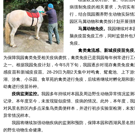
病强制免疫的相关要求，为切实有
行，结合我园圈养野生动物实际情
园区马属动物和禽类按计划开展强
马属动物免疫。
我园继续对本
脑炎疫苗免疫工作，同时监督外包
免疫。
禽类禽流感、新城疫疫苗免疫
为保障我园禽类免受相关疫病袭扰，禽类免疫已是我园每年例常进行工
之一。根据我园免疫计划，今年5月下旬，我园逐步对现存禽类免疫禽
感疫苗和新城疫疫苗。28-29日为期2天集中对鸣禽、鸳鸯池、上下游
湖、涉禽、小乐园、食草苑的禽类进行免疫，后续将继续对孵化期和新
幼禽进行疫苗补种。
疫病监测监控。
我园多年持续对本园及周边野生动物异常情况监测
记录。本年度至今，未发现疑似疫情、疫病的情况。此外，本年度，我
对风景名胜区内多点采集鸟类粪便样本，并进行初步实验室检测，未发
异常情况样本。
我园将继续加强动物疾病的监测和预防，保障本园和西湖风景名胜
的野生动物生命健康。