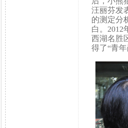
后，小熊
汪丽芬发
的测定分
白。20
西湖名胜
得了“青