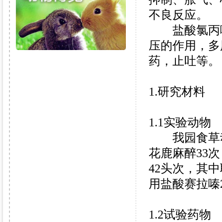
不良反应。
盐酸氯丙嗪
压的作用，多
药，止吐等。
1.研究材料
1.1实验动物
我园食草动
花鹿麻醉33
42头次，其
用盐酸赛拉嗪
1.2试验药物