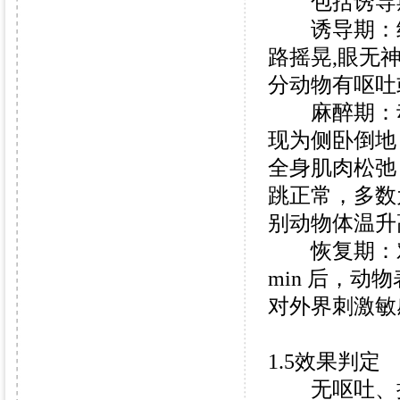
包括诱导期
诱导期：给药
路摇晃,眼无
分动物有呕吐
麻醉期：动物
现为侧卧倒地
全身肌肉松弛
跳正常，多数为
别动物体温升高至
恢复期：对动
min 后，
对外界刺激敏
1.5效果判定
无呕吐、抽