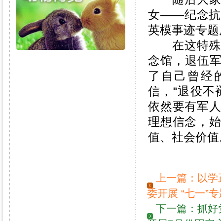
女——纪念抗
英模事迹专题
在这特殊的
念馆，退伍
了自己曾经
信，“退役不
依然要有军
理想信念，
值、社会价值
上一篇：
以学
委开展 “七一”
下一篇：
抓好