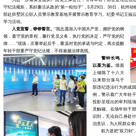
守纪法规矩，系好廉洁从政的“第一粒扣子”，5月29日、30日，杭州
部赴拱墅区公职人员警示教育基地开展警示教育学习。纪委书记王福云
学习活动。
入党宣誓，铮铮誓言。
“我志愿加入中国共产党，拥护党的纲
领，遵守党的章程，履行党员义务，执行党的决定，严守党的纪
律……”现场，庄重举起后手，重温对党的承诺与约定，再次提醒
年轻干部要严守党纪法规，不得逾越法律底线。
警钟长鸣，
以案为鉴。
墙面
上铺陈了十八大
以来部分落马干
部违纪违法行为的成
例，警示着广大年轻
投影呈现出的审判现
灵触碰。在场年轻干
识到，无论自己身处
治意识，为人民群众掌
权力是把“双刃剑”